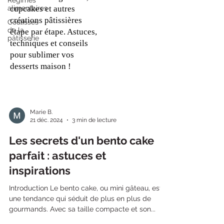
alimentaires
cupcakes et autres
créations pâtissières
Coulisses
de la
étape par étape. Astuces,
pâtisserie
techniques et conseils
pour sublimer vos
desserts maison !
Marie B.
21 déc. 2024
3 min de lecture
Les secrets d'un bento cake
parfait : astuces et
inspirations
Introduction Le bento cake, ou mini gâteau, est
une tendance qui séduit de plus en plus de
gourmands. Avec sa taille compacte et son...