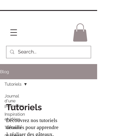
Blog
Tutoriels
Journal
d'une
Tutoriels
pâtissière
Inspiration
et idées
Découvrez nos tutoriels
détaillés pour apprendre
Tutoriels
à réaliser des gâteaux,
Régimes