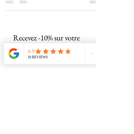
Recevez -10% sur votre 
première commande 
en vous abonnant à 
notre Newsletter !
Email
*
S'abonner
Je veux souscrire a votre 
Newsletter 
*